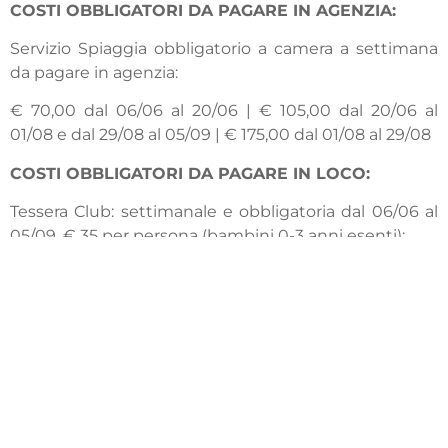
COSTI OBBLIGATORI DA PAGARE IN AGENZIA
:
Servizio Spiaggia obbligatorio a camera a settimana
da pagare in agenzia:
€ 70,00 dal 06/06 al 20/06 | € 105,00 dal 20/06 al
01/08 e dal 29/08 al 05/09 | € 175,00 dal 01/08 al 29/08
COSTI OBBLIGATORI DA PAGARE IN LOCO
:
Tessera Club: settimanale e obbligatoria dal 06/06 al
05/09, € 35 per persona (bambini 0-3 anni esenti);
Forfait servizi: settimanale e obbligatorio, € 150 per
Trilo 3/4, € 170 per Trilo 5. Include consumi energetici,
biancheria da letto con cambio settimanale;
Pulizia finale: (pulizia angolo cottura a cura del cliente,
con addebito di € 25 in caso di mancata pulizia);
Aria condizionata supplemento obbligatorio € 70,00
a settimana
Cauzione: € 100 obbligatoria ad appartamento;