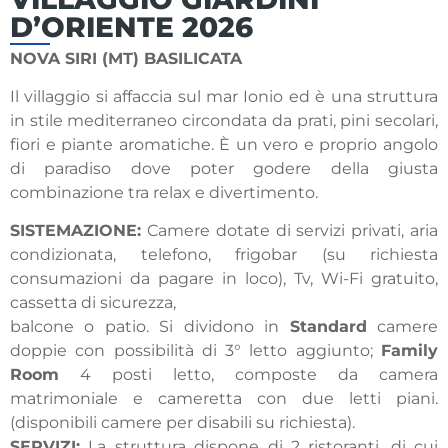
D’ORIENTE 2026
NOVA SIRI (MT)
BASILICATA
Il villaggio si affaccia sul mar Ionio ed è una struttura
in stile mediterraneo circondata da prati, pini secolari,
fiori e piante aromatiche. È un vero e proprio angolo
di paradiso dove poter godere della giusta
combinazione tra relax e divertimento.
SISTEMAZIONE:
Camere dotate di servizi privati, aria
condizionata, telefono, frigobar (su richiesta
consumazioni da pagare in loco), Tv, Wi-Fi gratuito,
cassetta di sicurezza,
balcone o patio. Si dividono in
Standard
camere
doppie con possibilità di 3° letto aggiunto;
Family
Room
4 posti letto, composte da camera
matrimoniale e cameretta con due letti piani.
(disponibili camere per disabili su richiesta).
SERVIZI:
La struttura dispone di 2 ristoranti, di cui