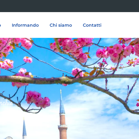
o
Informando
Chi siamo
Contatti
urchia