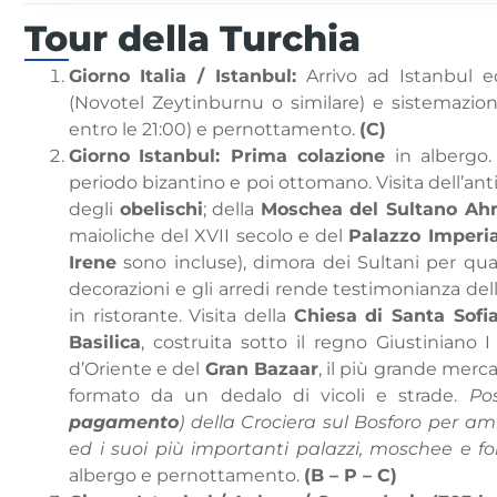
Tour della Turchia
Giorno
Italia / Istanbul:
Arrivo ad Istanbul e
(Novotel Zeytinburnu o similare) e sistemazio
entro le 21:00) e pernottamento.
(C)
Giorno
Istanbul:
Prima colazione
in albergo.
periodo bizantino e poi ottomano. Visita dell’an
degli
obelischi
; della
Moschea del Sultano Ah
maioliche del XVII secolo e del
Palazzo Imperia
Irene
sono incluse), dimora dei Sultani per quas
decorazioni e gli arredi rende testimonianza d
in ristorante. Visita della
Chiesa di Santa Sofi
Basilica
, costruita sotto il regno Giustiniano
d’Oriente e del
Gran Bazaar
, il pi
ù
grande mercato
formato da un dedalo di vicoli e strade.
Pos
pagamento
) della
Crociera sul Bosforo per amm
ed i suoi
più
importanti palazzi, moschee e for
albergo e pernottamento.
(B – P – C)