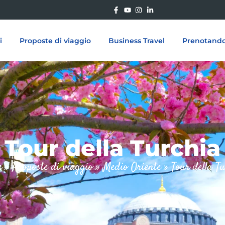
i
Proposte di viaggio
Business Travel
Prenotand
Tour della Turchia
e
»
Proposte di viaggio
»
Medio Oriente
»
Tour della T