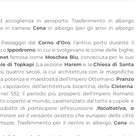
d accoglienza in aeroporto. Trasferimento in albergo
ne in camera.
Cena
in albergo (per gli arrivi in albergo
 Passaggio dal
Corno d’Oro
, l’antico porto durante il
tico
Ippodromo
, in cui si svolgevano le corse delle bighe;
met
famosa come
Moschea Blu
, conosciuta per le sue
le di Topkapi
(La sezione
Harem
e la
Chiesa di Santa
i quattro secoli, la cui architettura con le magnifiche
ella potenza e maestosità dell’Impero Ottomano.
Pranzo
a
, capolavoro dell’architettura bizantina; della
Cisterna
 I nel 532, il periodo più prospero dell’Impero Romano
 coperto al mondo, caratterizzato dal tetto a cupole e
sibilità di partecipare all’escursione (
facoltativa, a
irare sia il versante asiatico che europeo della città
tezze.
Trasferimento per il rientro in albergo.
Cena
in