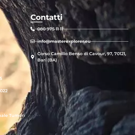
Contatti
080 975 11 11
info@masterexplorer.eu
Corso Camillo Benso di Cavour, 97, 70121,
Bari (BA)
5
2022
nale Tumori