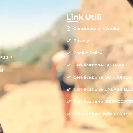
Link Utili
Condizioni di Vendita
Privacy
Cookie Policy
iaggio
Certificazione ISO 14001
el
Certificazione ISO 9001:2041
Certificazione UNI/PdR 125:
Certificazione ISO/IEC 27701
Convenzione Istituto Nazio