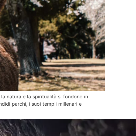
a natura e la spiritualità si fondono in
didi parchi, i suoi templi millenari e