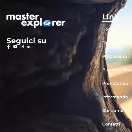
Link
Home
Seguici su
Destinazioni
Proposte di v
Business Trav
Prenotando
Informando
Chi siamo
Contatti