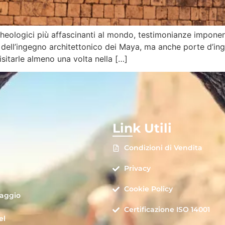
cheologici più affascinanti al mondo, testimonianze imponent
ell’ingegno architettonico dei Maya, ma anche porte d’ingre
sitarle almeno una volta nella […]
Link Utili
Condizioni di Vendita
Privacy
Cookie Policy
iaggio
Certificazione ISO 14001
el