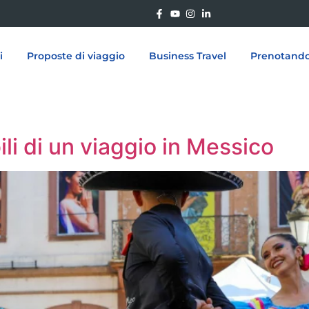
i
Proposte di viaggio
Business Travel
Prenotand
li di un viaggio in Messico