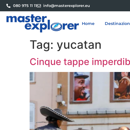
080 975 11 11
info@masterexplorer.eu
Home
Destinazion
Tag:
yucatan
Cinque tappe imperdibi