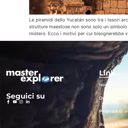
Le piramidi dello Yucatán sono tra i tesori ar
strutture maestose non sono solo un simbolo d
mistero. Ecco i motivi per cui bisognerebbe vi
Link
Home
Seguici su
Destinazioni
Proposte di v
Business Trav